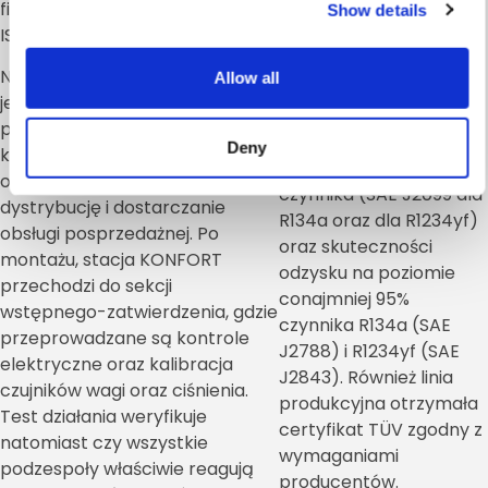
firmie otrzymanie certyfikatu
wycieki. Nowe stacje
Show details
ISO TS 16949.
KONFORT spełniają
europejską normę
Najwyższa jakość wymagana
Allow all
bezpieczeństwa
jest na każdym etapie:
CE/PED oraz
począwszy od badań po dobór
amerykańskie
Deny
komponentów, od systemów
standardy czystości
obróbki i montażu po
czynnika (SAE J2099 dla
dystrybucję i dostarczanie
R134a oraz dla R1234yf)
obsługi posprzedażnej. Po
oraz skuteczności
montażu, stacja KONFORT
odzysku na poziomie
przechodzi do sekcji
conajmniej 95%
wstępnego-zatwierdzenia, gdzie
czynnika R134a (SAE
przeprowadzane są kontrole
J2788) i R1234yf (SAE
elektryczne oraz kalibracja
J2843). Również linia
czujników wagi oraz ciśnienia.
produkcyjna otrzymała
Test działania weryfikuje
certyfikat TÜV zgodny z
natomiast czy wszystkie
wymaganiami
podzespoły właściwie reagują
producentów.