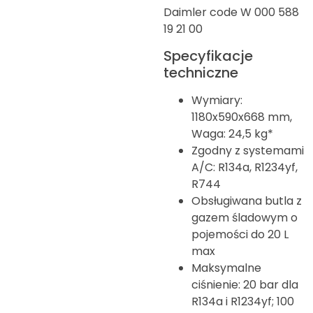
Daimler code W 000 588
19 21 00
Specyfikacje
techniczne
Wymiary:
1180x590x668 mm,
Waga: 24,5 kg*
Zgodny z systemami
A/C: R134a, R1234yf,
R744
Obsługiwana butla z
gazem śladowym o
pojemości do 20 L
max
Maksymalne
ciśnienie: 20 bar dla
R134a i R1234yf; 100