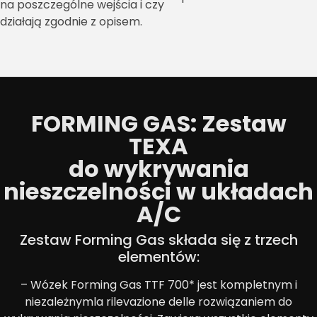
na poszczególne wejścia i czy
działają zgodnie z opisem.
FORMING GAS: Zestaw
TEXA
do wykrywania
nieszczelności w układach
A/C
Zestaw Forming Gas składa się z trzech
elementów:
– Wózek Forming Gas TTF 700* jest kompletnym i
niezależnymla rilevazione delle rozwiązaniem do