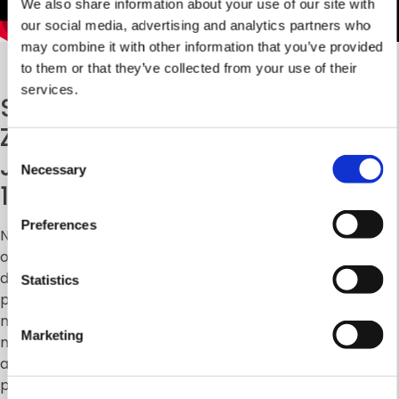
We also share information about your use of our site with
our social media, advertising and analytics partners who
may combine it with other information that you’ve provided
to them or that they’ve collected from your use of their
services.
Operacja ta wyklucza
SYSTEM
obecność wad
ZARZĄDZANIA
wewnątrz układu
Consent
JAKOŚCIĄ
ISO TS
hydraulicznego i
Necessary
Selection
kontroluje szczelność
16949
poszczególnych
komponentów. Test
Preferences
Nowa linia KONFORT
końcowy
odzwierciedla niezwykłą
przeprowadzony jest w
dbałość TEXA w zakresie
Statistics
specjalnej zamkniętej
projektowania, doboru
komorze, podczas
materiałów, zastosowania
którego do zbiornika
Marketing
nowych technologii i
oraz wokół stacji
automatyzacji procesów
wprowadzany jest hel.
produkcyjnych, co umożliwiło