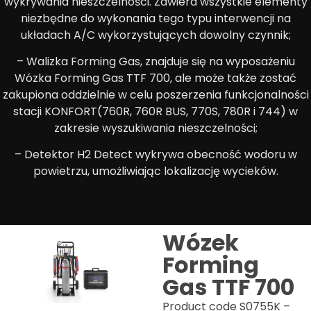
wykrywania nieszczelności. Zawiera wszystkie elementy
niezbędne do wykonania tego typu interwencji na
układach A/C wykorzystujących dowolny czynnik;
– Walizka Forming Gas, znajduje się na wyposażeniu
Wózka Forming Gas TTF 700, ale może także zostać
zakupiona oddzielnie w celu poszerzenia funkcjonalności
stacji KONFORT(760R, 760R BUS, 770S, 780R i 744) w
zakresie wyszukiwania nieszczelności;
– Detektor H2 Detect wykrywa obecność wodoru w
powietrzu, umożliwiając lokalizację wycieków.
Wózek
Forming
Gas TTF 700
Product code S0755K –