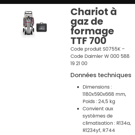
Chariot à
gaz de
formage
TTF 700
Code produit S0755K –
Code Daimler W 000 588
19 21 00
Données techniques
Dimensions :
1180x590x668 mm,
Poids : 24,5 kg
Convient aux
systèmes de
climatisation : R134a,
R1234yf, R744