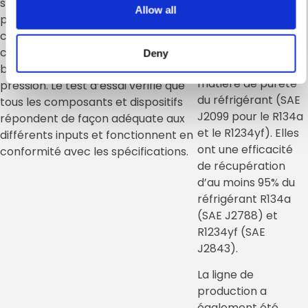
Européennes
station KONFORT entre dans la
Allow all
CE/PED et
phase d’essai ou s’effectuent les
répondent aux
contrôles électriques ainsi que la
standards
calibration des capteurs de la
Deny
Américains en
balance et des capteurs de
matière de pureté
pression. Le test d’essai vérifie que
du réfrigérant (SAE
tous les composants et dispositifs
J2099 pour le R134a
répondent de façon adéquate aux
et le R1234yf). Elles
différents inputs et fonctionnent en
ont une efficacité
conformité avec les spécifications.
de récupération
d’au moins 95% du
réfrigérant R134a
(SAE J2788) et
R1234yf (SAE
J2843).
La ligne de
production a
également été