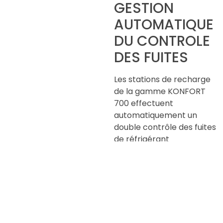
GESTION
AUTOMATIQUE
DU CONTROLE
DES FUITES
Les stations de recharge
de la gamme KONFORT
700 effectuent
automatiquement un
double contrôle des fuites
de réfrigérant
potentielles des bouteilles
et ce, en permanence.
L’ensemble des
opérations relatives à la
sécurité s’effectue de
manière totalement
automatique, éliminant