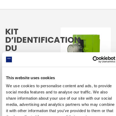
KIT
D’IDENTIFICATION
DU
REFRIGERANT
L’identifiant de
réfrigérant TEXA, basé
sur la technologie NDIR
This website uses cookies
(Non-Dispersive
We use cookies to personalise content and ads, to provide
Infrared) est né d’une
social media features and to analyse our traffic. We also
dizaine d’années
share information about your use of our site with our social
d’expérience TEXA sur
media, advertising and analytics partners who may combine
l’analyse des gaz
it with other information that you’ve provided to them or that
d’échappement. TEXA