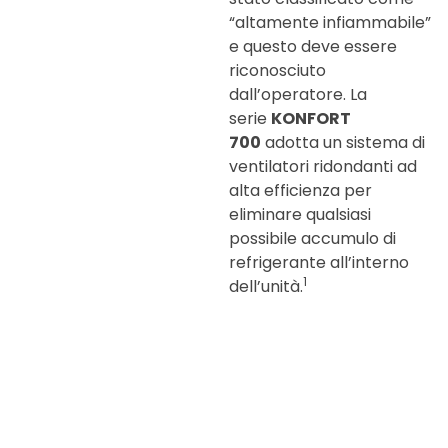
“altamente infiammabile”
e questo deve essere
riconosciuto
dall’operatore.
La
serie
KONFORT
700
adotta un sistema di
ventilatori ridondanti ad
alta efficienza per
eliminare qualsiasi
possibile accumulo di
refrigerante all’interno
1
dell’unità.
GESTIONE AUTOMATICA
DEL RILEVAMENTO
PERDITE
Le unità della
serie
KONFORT