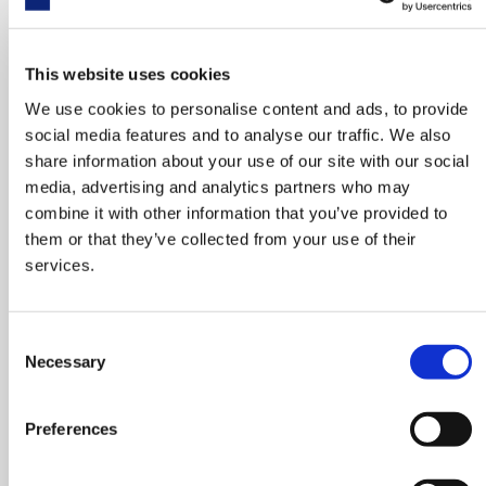
KIT
IDENTIFICATORE
This website uses cookies
REFRIGERANTE
We use cookies to personalise content and ads, to provide
Il sistema
social media features and to analyse our traffic. We also
di
identificazione
share information about your use of our site with our social
del refrigerante
di
media, advertising and analytics partners who may
TEXA si basa sulla
combine it with other information that you’ve provided to
tecnologia
NDIR
(Non-
them or that they’ve collected from your use of their
Dispersive Infrared)
services.
ed è stato sviluppato
attingendo a un
decennio di
Consent
Necessary
esperienza nella
Selection
produzione di sistemi
di analisi dei gas di
Preferences
scarico, riconosciuti
come i migliori sul