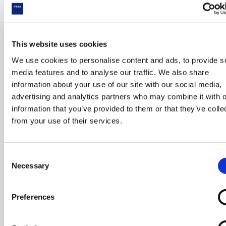
Analysegerät für
Klimaservicegeräte
entworfen und
This website uses cookies
konstruiert hat.
We use cookies to personalise content and ads, to provide s
Für die Realisierung hat
media features and to analyse our traffic. We also share
TEXA eine kompakte,
information about your use of our site with our social media,
genaue und zuverlässige
advertising and analytics partners who may combine it with o
Technologie mit drei
information that you’ve provided to them or that they’ve colle
angemeldeten
from your use of their services.
Patenten verwendet
(zusätzlich zu den acht
Patenten des
Consent
Klimaservicegeräts).
Necessary
Selection
Besondere Sorgfalt
wurde dabei auf die
Unempfindlichkeit des
Preferences
Messergebnisses
gegenüber den