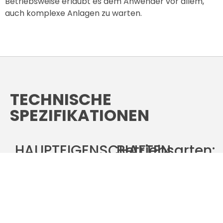
Betriebsweise erlaubt es dem Anwender vor allem,
auch komplexe Anlagen zu warten.
TECHNISCHE
SPEZIFIKATIONEN
HAUPTEIGENSCHAFTEN
Betriebsarten:
Gleichzeitige
DATENBANK
Eignung für R134a
MANUELLE
und R1234yf
BETRIEBSART
Leuchtstarkes
MEINE
TFT-Farbdisplay
DATENBANK